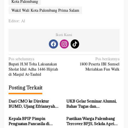
Kota Palembang
Wakil Wali Kota Palembang Prima Salam
Editor: Al
Ikuti Kami
N
Pos sebelumnya
Pos berikutnya
Bupati H.M Toha Laksanakan
1800 Peserta IBI Sumsel
a
Sholat Idul Adha 1446 Hijriah
Meriahkan Fun Walk
v
di Masjid At-Tauhid
i
Posting Terkait
g
a
Dari CMO ke Direktur
UKB Gelar Seminar Alumni,
s
BUMD, Ujang Efriansyah
Bahas Tugas dan
Buktikan Konsistensi dan
Kewenangan DPRD dalam
i
Integritas dalam Memimpin
Menyalurkan Aspirasi Rakyat
Kepala BPIP Pimpin
Pastikan Warga Palembang
p
Penguatan Pancasila di
Tercover BPJS, Sekda Aprizal