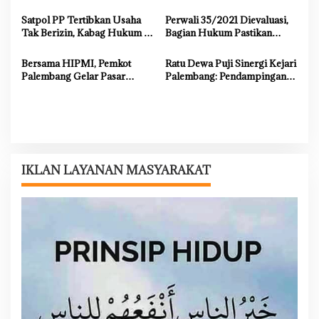
Palembang
Hasyim Terima Audiensi
o
BPJS Kesehatan
Satpol PP Tertibkan Usaha
Perwali 35/2021 Dievaluasi,
s
Tak Berizin, Kabag Hukum :
Bagian Hukum Pastikan
Langkah Pemkot Sesuai
Aturan Penuhi Prinsip HAM
Prosedur
Bersama HIPMI, Pemkot
Ratu Dewa Puji Sinergi Kejari
Palembang Gelar Pasar
Palembang: Pendampingan
Murah di Griya Borang Indah
Hukum Akselerasi
Pembangunan Kota
IKLAN LAYANAN MASYARAKAT