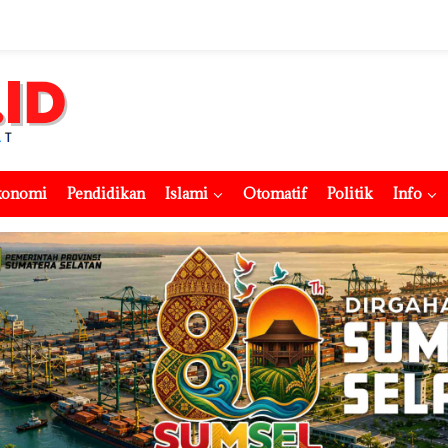
konomi
Pendidikan
Islami
Otomatif
Politik
Info