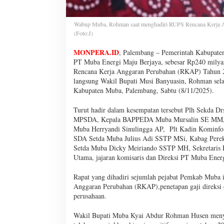
Wabup Muba, Rohman saat menghadiri RUPS Rencana Kerja A
(Foto:J)
MONPERA.ID
, Palembang – Pemerintah Kabupaten 
PT Muba Energi Maju Berjaya, sebesar Rp240 mily
Rencana Kerja Anggaran Perubahan (RKAP) Tahun 20
langsung Wakil Bupati Musi Banyuasin, Rohman sel
Kabupaten Muba, Palembang, Sabtu (8/11/2025).
Turut hadir dalam kesempatan tersebut Plh Sekda D
MPSDA, Kepala BAPPEDA Muba Mursalin SE MM, K
Muba Herryandi Sinulingga AP, Plt Kadin Komin
SDA Setda Muba Julius Adi SSTP MSi, Kabag Per
Setda Muba Dicky Meiriando SSTP MH, Sekretari
Utama, jajaran komisaris dan Direksi PT Muba Energ
Rapat yang dihadiri sejumlah pejabat Pemkab Muba i
Anggaran Perubahan (RKAP),penetapan gaji direksi d
perusahaan.
Wakil Bupati Muba Kyai Abdur Rohman Husen menya