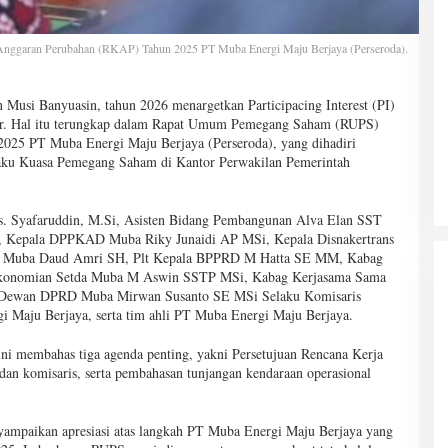
nggaran Perubahan (RKAP) Tahun 2025 PT Muba Energi Maju Berjaya (Perseroda).
Musi Banyuasin, tahun 2026 menargetkan Participacing Interest (PI)
ar. Hal itu terungkap dalam Rapat Umum Pemegang Saham (RUPS)
25 PT Muba Energi Maju Berjaya (Perseroda), yang dihadiri
aku Kuasa Pemegang Saham di Kantor Perwakilan Pemerintah
rs. Syafaruddin, M.Si, Asisten Bidang Pembangunan Alva Elan SST
epala DPPKAD Muba Riky Junaidi AP MSi, Kepala Disnakertrans
fo Muba Daud Amri SH, Plt Kepala BPPRD M Hatta SE MM, Kabag
ekonomian Setda Muba M Aswin SSTP MSi, Kabag Kerjasama Sama
s Dewan DPRD Muba Mirwan Susanto SE MSi Selaku Komisaris
i Maju Berjaya, serta tim ahli PT Muba Energi Maju Berjaya.
ni membahas tiga agenda penting, yakni Persetujuan Rencana Kerja
an komisaris, serta pembahasan tunjangan kendaraan operasional
mpaikan apresiasi atas langkah PT Muba Energi Maju Berjaya yang