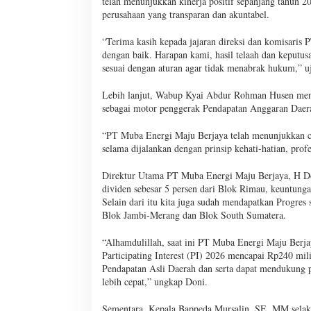
telah menunjukkan kinerja positif sepanjang tahun
perusahaan yang transparan dan akuntabel.
“Terima kasih kepada jajaran direksi dan komisaris
dengan baik. Harapan kami, hasil telaah dan keputu
sesuai dengan aturan agar tidak menabrak hukum,” u
Lebih lanjut, Wabup Kyai Abdur Rohman Husen me
sebagai motor penggerak Pendapatan Anggaran Daer
“PT Muba Energi Maju Berjaya telah menunjukkan 
selama dijalankan dengan prinsip kehati-hatian, pro
Direktur Utama PT Muba Energi Maju Berjaya, H Do
dividen sebesar 5 persen dari Blok Rimau, keuntung
Selain dari itu kita juga sudah mendapatkan Progres s
Blok Jambi-Merang dan Blok South Sumatera.
“Alhamdulillah, saat ini PT Muba Energi Maju Berja
Participating Interest (PI) 2026 mencapai Rp240 mi
Pendapatan Asli Daerah dan serta dapat mendukung
lebih cepat,” ungkap Doni.
Sementara, Kepala Bappeda Mursalin, SE, MM sel