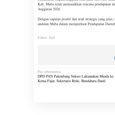
Kab. Muba telah memasukkan rencana pendapatan d
Anggaran 2026.
Dengan capaian positif dan arah strategis yang jel
andalan Muba dalam memperkuat Pendapatan Daerah s
Editor: Joel
N
Pos sebelumnya
DPD PAN Palembang Sukses Laksanakan Musda ke 
a
Ketua Fajar, Sekretaris Riski, Bendahara Dauli
v
i
g
a