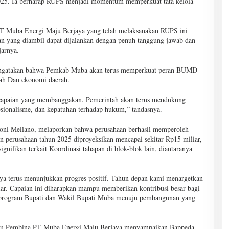
 2025. Ia berharap RUPS menjadi momentum memperkuat tata kelola
 PT Muba Energi Maju Berjaya yang telah melaksanakan RUPS ini
san yang diambil dapat dijalankan dengan penuh tanggung jawab dan
jarnya.
ngatakan bahwa Pemkab Muba akan terus memperkuat peran BUMD
ah Dan ekonomi daerah.
capaian yang membanggakan. Pemerintah akan terus mendukung
fesionalisme, dan kepatuhan terhadap hukum,” tandasnya.
ni Meilano, melaporkan bahwa perusahaan berhasil memperoleh
an perusahaan tahun 2025 diproyeksikan mencapai sekitar Rp15 miliar,
ignifikan terkait Koordinasi tahapan di blok-blok lain, diantaranya
ya terus menunjukkan progres positif. Tahun depan kami menargetkan
liar. Capaian ini diharapkan mampu memberikan kontribusi besar bagi
 program Bupati dan Wakil Bupati Muba menuju pembangunan yang
aku Pembina PT Muba Energi Maju Berjaya menyampaikan Bappeda