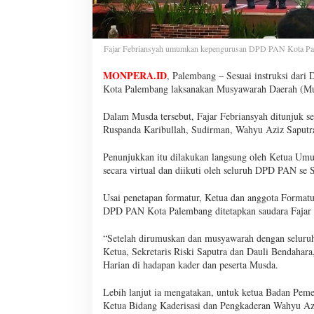
Fajar Febriansyah umumkan kepengurusan DPD PAN Kota Pale
MONPERA.ID
, Palembang – Sesuai instruksi da
Kota Palembang laksanakan Musyawarah Daerah (Mus
Dalam Musda tersebut, Fajar Febriansyah ditunjuk s
Ruspanda Karibullah, Sudirman, Wahyu Aziz Saputra,
Penunjukkan itu dilakukan langsung oleh Ketua U
secara virtual dan diikuti oleh seluruh DPD PAN se 
Usai penetapan formatur, Ketua dan anggota Formatu
DPD PAN Kota Palembang ditetapkan saudara Fajar F
“Setelah dirumuskan dan musyawarah dengan seluruh 
Ketua, Sekretaris Riski Saputra dan Dauli Bendaha
Harian di hadapan kader dan peserta Musda.
Lebih lanjut ia mengatakan, untuk ketua Badan Pe
Ketua Bidang Kaderisasi dan Pengkaderan Wahyu Azi