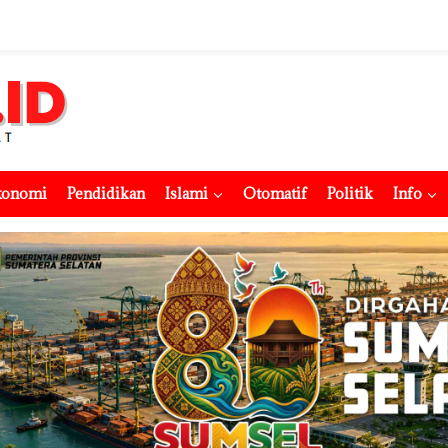
konomi
Pendidikan
Islami
Otomatif
Politik
Info