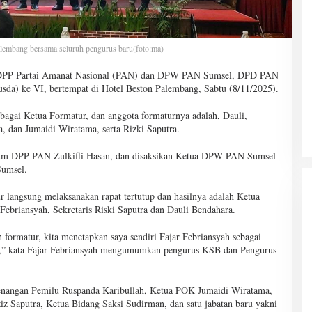
mbang bersama seluruh pengurus baru(foto:ma)
ri DPP Partai Amanat Nasional (PAN) dan DPW PAN Sumsel, DPD PAN
da) ke VI, bertempat di Hotel Beston Palembang, Sabtu (8/11/2025).
ebagai Ketua Formatur, dan anggota formaturnya adalah, Dauli,
 dan Jumaidi Wiratama, serta Rizki Saputra.
mum DPP PAN Zulkifli Hasan, dan disaksikan Ketua DPW PAN Sumsel
Sumsel.
r langsung melaksanakan rapat tertutup dan hasilnya adalah Ketua
ebriansyah, Sekretaris Riski Saputra dan Dauli Bendahara.
formatur, kita menetapkan saya sendiri Fajar Febriansyah sebagai
ra,” kata Fajar Febriansyah mengumumkan pengurus KSB dan Pengurus
menangan Pemilu Ruspanda Karibullah, Ketua POK Jumaidi Wiratama,
z Saputra, Ketua Bidang Saksi Sudirman, dan satu jabatan baru yakni