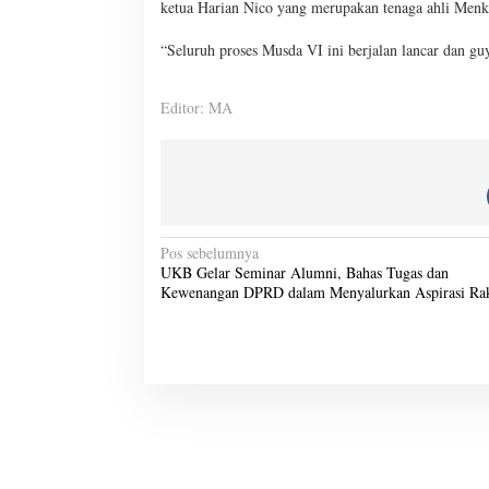
ketua Harian Nico yang merupakan tenaga ahli Men
“Seluruh proses Musda VI ini berjalan lancar dan g
Editor: MA
N
Pos sebelumnya
UKB Gelar Seminar Alumni, Bahas Tugas dan
a
Kewenangan DPRD dalam Menyalurkan Aspirasi Ra
v
i
g
a
s
i