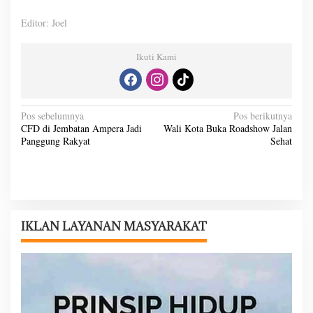
Editor: Joel
Ikuti Kami
N
Pos sebelumnya
Pos berikutnya
CFD di Jembatan Ampera Jadi
Wali Kota Buka Roadshow Jalan
a
Panggung Rakyat
Sehat
v
i
g
a
IKLAN LAYANAN MASYARAKAT
s
i
p
o