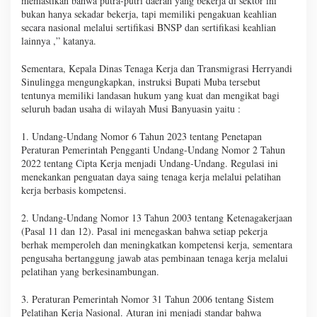
memastikan bahwa putra-putri daerah yang bekerja di sektor ini
bukan hanya sekadar bekerja, tapi memiliki pengakuan keahlian
secara nasional melalui sertifikasi BNSP dan sertifikasi keahlian
lainnya ,” katanya.
Sementara, Kepala Dinas Tenaga Kerja dan Transmigrasi Herryandi
Sinulingga mengungkapkan, instruksi Bupati Muba tersebut
tentunya memiliki landasan hukum yang kuat dan mengikat bagi
seluruh badan usaha di wilayah Musi Banyuasin yaitu :
1. Undang-Undang Nomor 6 Tahun 2023 tentang Penetapan
Peraturan Pemerintah Pengganti Undang-Undang Nomor 2 Tahun
2022 tentang Cipta Kerja menjadi Undang-Undang. Regulasi ini
menekankan penguatan daya saing tenaga kerja melalui pelatihan
kerja berbasis kompetensi.
2. Undang-Undang Nomor 13 Tahun 2003 tentang Ketenagakerjaan
(Pasal 11 dan 12). Pasal ini menegaskan bahwa setiap pekerja
berhak memperoleh dan meningkatkan kompetensi kerja, sementara
pengusaha bertanggung jawab atas pembinaan tenaga kerja melalui
pelatihan yang berkesinambungan.
3. Peraturan Pemerintah Nomor 31 Tahun 2006 tentang Sistem
Pelatihan Kerja Nasional. Aturan ini menjadi standar bahwa