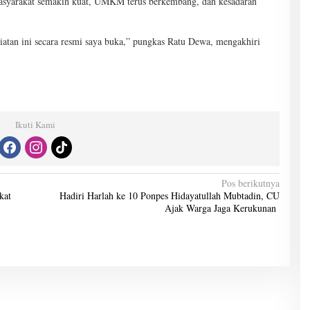
masyarakat semakin kuat, UMKM terus berkembang, dan kesadaran
atan ini secara resmi saya buka,” pungkas Ratu Dewa, mengakhiri
Ikuti Kami
Pos berikutnya
kat
Hadiri Harlah ke 10 Ponpes Hidayatullah Mubtadin, CU
Ajak Warga Jaga Kerukunan