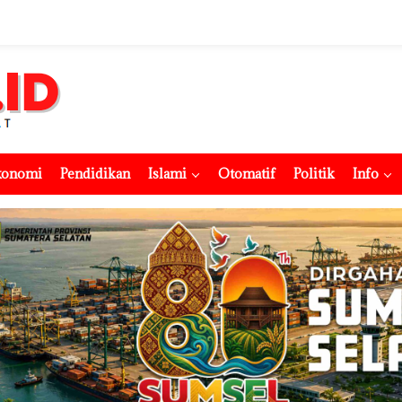
konomi
Pendidikan
Islami
Otomatif
Politik
Info