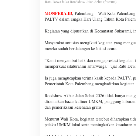
Ratu Dewa buka Roadshow Jalan Sehat (foto:ma)
MONPERA.ID
,
Palembang – Wali Kota Palembang
PALTV dalam rangka Hari Ulang Tahun Kota Palem
Kegiatan yang dipusatkan di Kecamatan Sukarami, ini
Masyarakat antusias mengikuti kegiatan yang mengu
mereka sudah berdatangan ke lokasi acara.
“Kami menyambut baik dan mengapresiasi kegiatan ini
memperkuat silaturahmi antarwarga,” ujar Ratu Dew
Ia juga mengucapkan terima kasih kepada PALTV, pan
Pemerintah Kota Palembang menghadirkan kegiatan 
Roadshow Akbar Jalan Sehat 2026 tidak hanya mengha
diramaikan bazar kuliner UMKM, panggung hiburan, 
dan pemeriksaan kesehatan gratis.
Menurut Wali Kota, kegiatan tersebut diharapkan ti
pelaku UMKM lokal serta meningkatkan kesadaran ma