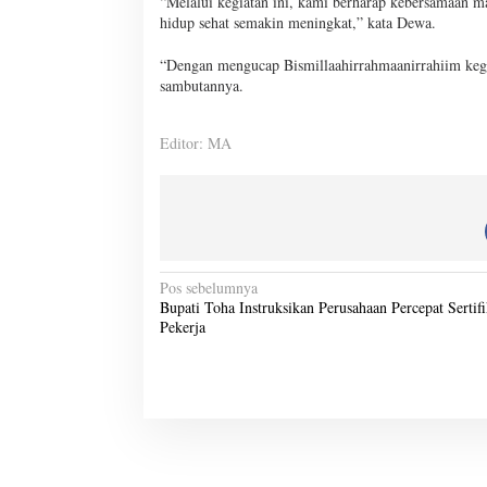
“Melalui kegiatan ini, kami berharap kebersamaan 
hidup sehat semakin meningkat,” kata Dewa.
“Dengan mengucap Bismillaahirrahmaanirrahiim kegi
sambutannya.
Editor: MA
N
Pos sebelumnya
Bupati Toha Instruksikan Perusahaan Percepat Sertifi
a
Pekerja
v
i
g
a
s