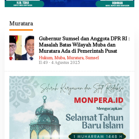
Muratara
Gubernur Sumsel dan Anggota DPR RI :
Masalah Batas Wilayah Muba dan
Muratara Ada di Pemerintah Pusat
Hukum
,
Muba
,
Muratara
,
Sumsel
11:49 - 4 Agustus 2025
O
L
E
H
A
D
M
I
N