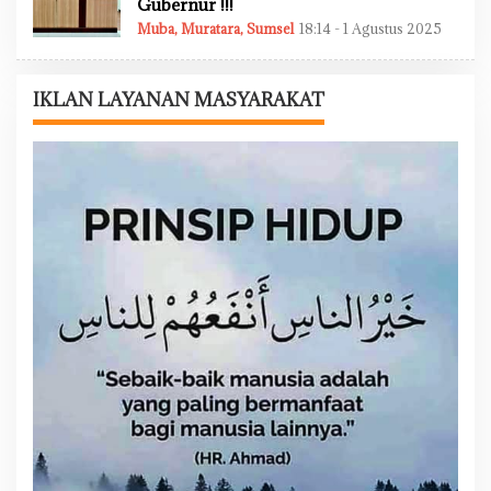
Gubernur !!!
Muba
,
Muratara
,
Sumsel
18:14 - 1 Agustus 2025
O
L
E
H
A
IKLAN LAYANAN MASYARAKAT
D
M
I
N