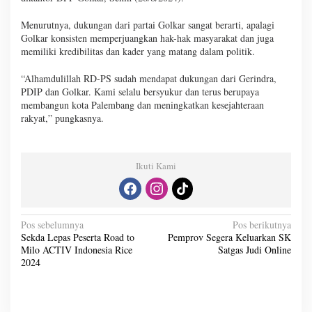
Menurutnya, dukungan dari partai Golkar sangat berarti, apalagi
Golkar konsisten memperjuangkan hak-hak masyarakat dan juga
memiliki kredibilitas dan kader yang matang dalam politik.
“Alhamdulillah RD-PS sudah mendapat dukungan dari Gerindra,
PDIP dan Golkar. Kami selalu bersyukur dan terus berupaya
membangun kota Palembang dan meningkatkan kesejahteraan
rakyat,” pungkasnya.
Ikuti Kami
N
Pos sebelumnya
Pos berikutnya
Sekda Lepas Peserta Road to
Pemprov Segera Keluarkan SK
a
Milo ACTIV Indonesia Rice
Satgas Judi Online
v
2024
i
g