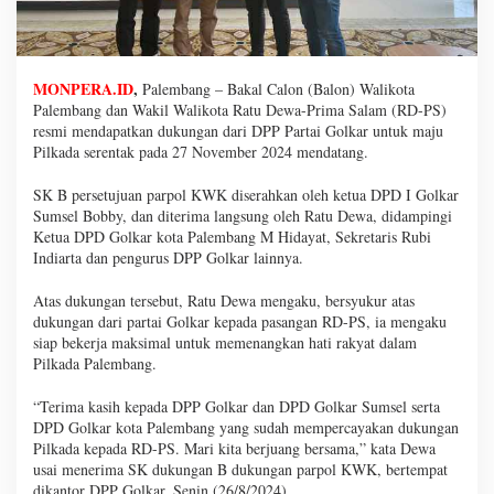
MONPERA.ID
,
Palembang – Bakal Calon (Balon) Walikota
Palembang dan Wakil Walikota Ratu Dewa-Prima Salam (RD-PS)
resmi mendapatkan dukungan dari DPP Partai Golkar untuk maju
Pilkada serentak pada 27 November 2024 mendatang.
SK B persetujuan parpol KWK diserahkan oleh ketua DPD I Golkar
Sumsel Bobby, dan diterima langsung oleh Ratu Dewa, didampingi
Ketua DPD Golkar kota Palembang M Hidayat, Sekretaris Rubi
Indiarta dan pengurus DPP Golkar lainnya.
Atas dukungan tersebut, Ratu Dewa mengaku, bersyukur atas
dukungan dari partai Golkar kepada pasangan RD-PS, ia mengaku
siap bekerja maksimal untuk memenangkan hati rakyat dalam
Pilkada Palembang.
“Terima kasih kepada DPP Golkar dan DPD Golkar Sumsel serta
DPD Golkar kota Palembang yang sudah mempercayakan dukungan
Pilkada kepada RD-PS. Mari kita berjuang bersama,” kata Dewa
usai menerima SK dukungan B dukungan parpol KWK, bertempat
dikantor DPP Golkar, Senin (26/8/2024).