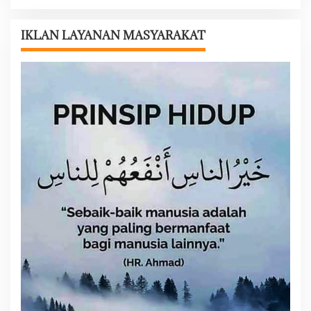
a
s
IKLAN LAYANAN MASYARAKAT
i
p
o
s