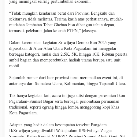
yang meningkat seiring pertumbuhan ekonomi.
“Tidak mungkin kendaraan berat dari Provinsi Bengkulu dan
sekitarnya tidak melintas. Terima kasih atas perhatiannya, mudah-
mudahan Jembatan Tebat Gheban bisa dibangun tahun depan,
termasuk pelebaran jalan ke arah PTPN,” jelasnya.
Dalam kesempatan kegiatan Sriwijaya Dempo Run 2025 yang
dipusatkan di Alun-Alun Utara Kota Pagaralam ini menggelar
berbagai kategori, mulai dari 2,5K, 5K, hingga 10K. Ribuan peserta
ambil bagian dan memperebutkan hadiah utama berupa satu unit
mobil.
Sejumlah runner dari luar provinsi turut meramaikan event ini, di
antaranya dari Sumatera Utara, Kalimantan, hingga Tapanuli Utara.
Tak hanya kegiatan lari, acara ini juga diisi dengan peresmian Ikon
Pagaralam–Sumsel Bugar serta berbagai perlombaan permainan
tradisional, seperti egrang hingga lomba menggoreng kopi khas
Kota Pagaralam.
Adapun yang hadir dalam kesempatan tersebut Pangdam
II/Sriwijaya yang diwakili Wakajasdam II/Sriwijaya Ziagus
Suwanto, Ketua Komisi V DPRD Provinsi Sumsel Alwis Gani, SE,