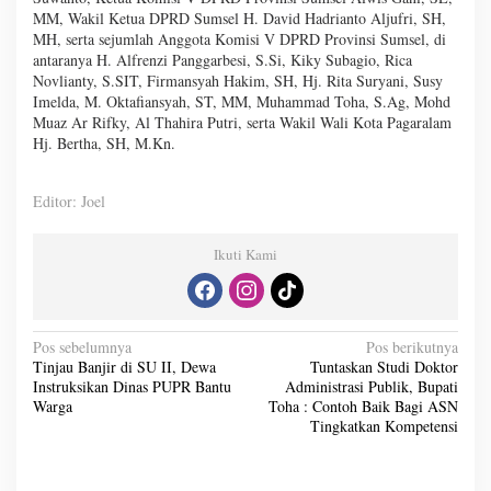
MM, Wakil Ketua DPRD Sumsel H. David Hadrianto Aljufri, SH,
MH, serta sejumlah Anggota Komisi V DPRD Provinsi Sumsel, di
antaranya H. Alfrenzi Panggarbesi, S.Si, Kiky Subagio, Rica
Novlianty, S.SIT, Firmansyah Hakim, SH, Hj. Rita Suryani, Susy
Imelda, M. Oktafiansyah, ST, MM, Muhammad Toha, S.Ag, Mohd
Muaz Ar Rifky, Al Thahira Putri, serta Wakil Wali Kota Pagaralam
Hj. Bertha, SH, M.Kn.
Editor: Joel
Ikuti Kami
N
Pos sebelumnya
Pos berikutnya
Tinjau Banjir di SU II, Dewa
Tuntaskan Studi Doktor
a
Instruksikan Dinas PUPR Bantu
Administrasi Publik, Bupati
v
Warga
Toha : Contoh Baik Bagi ASN
Tingkatkan Kompetensi
i
g