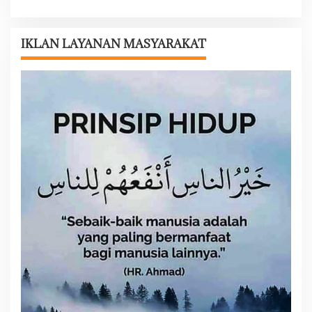
a
s
i
IKLAN LAYANAN MASYARAKAT
p
o
s