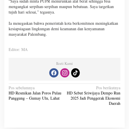
“Saya sudah minta PUPR menurunkan alat berat sehingga bisa
mengangkat serpihan-serpihan maupun bebatuan. Saya targetkan
tujuh hari selesai,” tegasnya.
Ia menegaskan bahwa pemerintah kota berkomitmen meningkatkan
kesiapsiagaan lingkungan demi keamanan dan kenyamanan
masyarakat Palembang.
Editor: MA
Ikuti Kami
N
Pos sebelumnya
Pos berikutnya
HD Resmikan Jalan Poros Pulau
HD Sebut Sriwijaya Dempo Run
a
Panggung – Gumay Ulu, Lahat
2025 Jadi Penggerak Ekonomi
v
Daerah
i
g