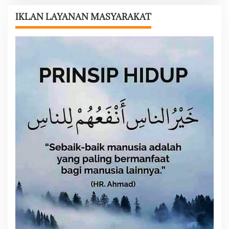
a
s
IKLAN LAYANAN MASYARAKAT
i
p
o
s