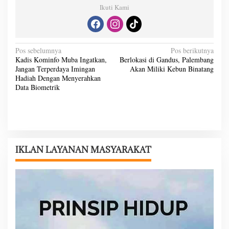
Ikuti Kami
N
Pos sebelumnya
Pos berikutnya
Kadis Kominfo Muba Ingatkan,
Berlokasi di Gandus, Palembang
a
Jangan Terperdaya Imingan
Akan Miliki Kebun Binatang
v
Hadiah Dengan Menyerahkan
Data Biometrik
i
g
a
s
i
IKLAN LAYANAN MASYARAKAT
p
o
s