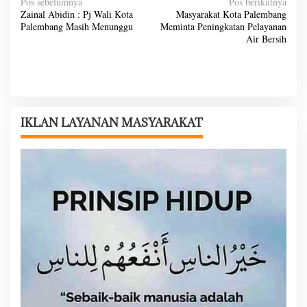
N
Pos sebelumnya
Pos berikutnya
Zainal Abidin : Pj Wali Kota
Masyarakat Kota Palembang
a
Palembang Masih Menunggu
Meminta Peningkatan Pelayanan
v
Air Bersih
i
g
a
s
IKLAN LAYANAN MASYARAKAT
i
p
o
s