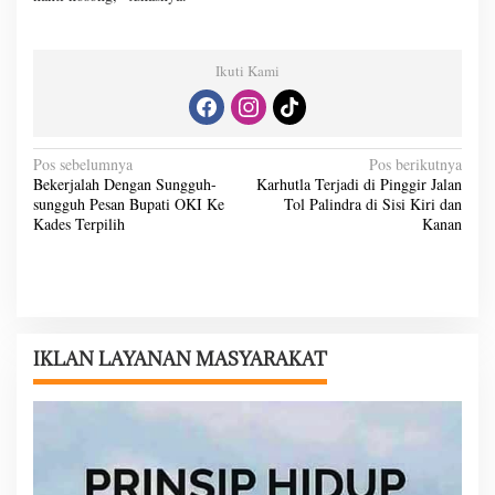
Ikuti Kami
N
Pos sebelumnya
Pos berikutnya
Bekerjalah Dengan Sungguh-
Karhutla Terjadi di Pinggir Jalan
a
sungguh Pesan Bupati OKI Ke
Tol Palindra di Sisi Kiri dan
v
Kades Terpilih
Kanan
i
g
a
s
IKLAN LAYANAN MASYARAKAT
i
p
o
s