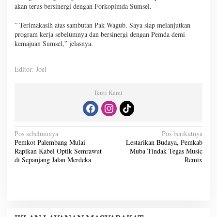
akan terus bersinergi dengan Forkopimda Sumsel.
” Terimakasih atas sambutan Pak Wagub. Saya siap melanjutkan
program kerja sebelumnya dan bersinergi dengan Pemda demi
kemajuan Sumsel,” jelasnya.
Editor: Joel
Ikuti Kami
N
Pos sebelumnya
Pos berikutnya
Pemkot Palembang Mulai
Lestarikan Budaya, Pemkab
a
Rapikan Kabel Optik Semrawut
Muba Tindak Tegas Music
v
di Sepanjang Jalan Merdeka
Remix
i
g
a