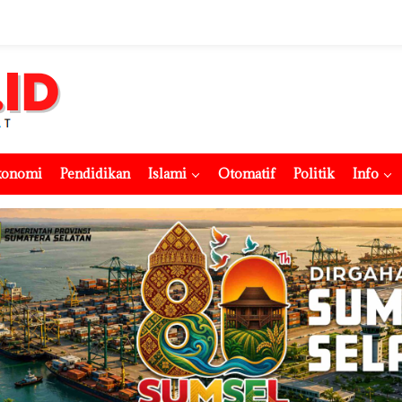
konomi
Pendidikan
Islami
Otomatif
Politik
Info