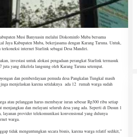
Kabupaten Musi Banyuasin melalui Diskominfo Muba bersama
al Jaya Kabupaten Muba, bekerjasama dengan Karang Taruna. Untuk,
 terkoneksi internet Starlink sebagai Desa Mandiri.
an, investasi untuk alokasi pengadaan perangkat Starlink termasuk
37 juta yang dikelola langsung oleh Karang Taruna setempat.
 royongan dan pemberdayaan pemuda desa Pangkalan Tungkal masih
ya juga menjelaskan karena setidaknya ada 12 rumah warga sudah
arga atau pelanggan harus membayar iuran sebesar Rp300 ribu setiap
at menjangkau dan melayani seluruh desa yang ada. Seperti di Dusun 1
a, layanan provider telekomunikasi konvensional yang dulunya
rnet warga.
ggap tidak menguntungkan secara bisnis, karena warga relatif sedikit,”