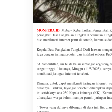
MONPERA.ID
, Muba – Keberhasilan Pemerintah 
perangkat Desa Pangkalan Tungkal Kecamatan Tungk
bisa menikmati internet patut di contoh, karena sudah
Kepala Desa Pangkalan Tungkal Dedi Irawan mengatak
juga dengan jaringan,router dan instalasi sebesar Rp
“Alhamdulillah, ini bukti kalau semangat kegotong
sangat tinggi, ” katanya, Minggu (11/5/2025), sera
menikmati jaringan internet tersebut.
Dimana, untuk dapat menikmati jaringan internet, w
bulannya. Bahkan, layangan tersebut diharapkan dap
ini setidaknya ada 250 Kepala keluarga (KK). Karen
diharapkan warga belum mampu penuhi jaringan inte
” Tower yang dulunya dibangun di desa ini. Itu, dian
bebernya.