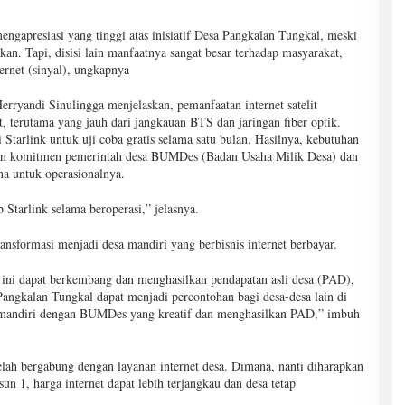
gapresiasi yang tinggi atas inisiatif Desa Pangkalan Tungkal, meski
n. Tapi, disisi lain manfaatnya sangat besar terhadap masyarakat,
ternet (sinyal), ungkapnya
ryandi Sinulingga menjelaskan, pemanfaatan internet satelit
, terutama yang jauh dari jangkauan BTS dan jaringan fiber optik.
 Starlink untuk uji coba gratis selama satu bulan. Hasilnya, kebutuhan
ngan komitmen pemerintah desa BUMDes (Badan Usaha Milik Desa) dan
na untuk operasionalnya.
Starlink selama beroperasi,” jelasnya.
ansformasi menjadi desa mandiri yang berbisnis internet berbayar.
ni dapat berkembang dan menghasilkan pendapatan asli desa (PAD),
Pangkalan Tungkal dapat menjadi percontohan bagi desa-desa lain di
 mandiri dengan BUMDes yang kreatif dan menghasilkan PAD,” imbuh
elah bergabung dengan layanan internet desa. Dimana, nanti diharapkan
un 1, harga internet dapat lebih terjangkau dan desa tetap