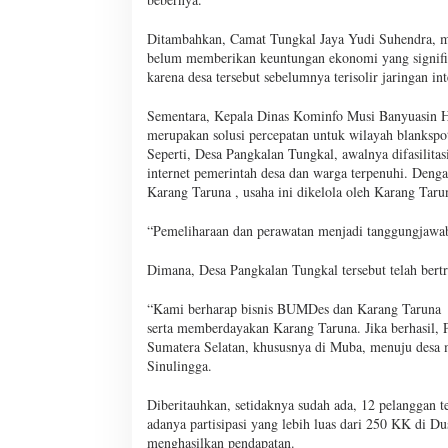
Ditambahkan, Camat Tungkal Jaya Yudi Suhendra, men
belum memberikan keuntungan ekonomi yang signifika
karena desa tersebut sebelumnya terisolir jaringan in
Sementara, Kepala Dinas Kominfo Musi Banyuasin Her
merupakan solusi percepatan untuk wilayah blankspot
Seperti, Desa Pangkalan Tungkal, awalnya difasilitasi
internet pemerintah desa dan warga terpenuhi. De
Karang Taruna , usaha ini dikelola oleh Karang Taru
“Pemeliharaan dan perawatan menjadi tanggungjawab 
Dimana, Desa Pangkalan Tungkal tersebut telah bertr
“Kami berharap bisnis BUMDes dan Karang Taruna i
serta memberdayakan Karang Taruna. Jika berhasil, 
Sumatera Selatan, khususnya di Muba, menuju desa
Sinulingga.
Diberitauhkan, setidaknya sudah ada, 12 pelanggan t
adanya partisipasi yang lebih luas dari 250 KK di Dus
menghasilkan pendapatan.