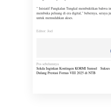
” Inisiatif Pangkalan Tungkal membuktikan bahwa in
membuka peluang di era digital,” bebernya, seraya 
untuk memudahkan akses.
Editor: Joel
N
Pos sebelumnya
Sekda Inginkan Kontingen KORMI Sumsel Sukses
a
Dulang Prestasi Fornas VIII 2025 di NTB
v
i
g
a
s