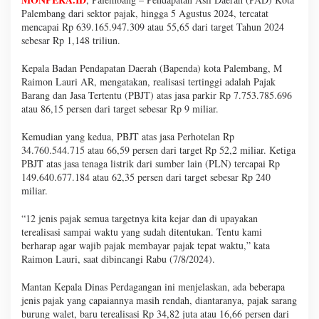
Palembang dari sektor pajak, hingga 5 Agustus 2024, tercatat
mencapai Rp 639.165.947.309 atau 55,65 dari target Tahun 2024
sebesar Rp 1,148 triliun.
Kepala Badan Pendapatan Daerah (Bapenda) kota Palembang, M
Raimon Lauri AR, mengatakan, realisasi tertinggi adalah Pajak
Barang dan Jasa Tertentu (PBJT) atas jasa parkir Rp 7.753.785.696
atau 86,15 persen dari target sebesar Rp 9 miliar.
Kemudian yang kedua, PBJT atas jasa Perhotelan Rp
34.760.544.715 atau 66,59 persen dari target Rp 52,2 miliar. Ketiga
PBJT atas jasa tenaga listrik dari sumber lain (PLN) tercapai Rp
149.640.677.184 atau 62,35 persen dari target sebesar Rp 240
miliar.
“12 jenis pajak semua targetnya kita kejar dan di upayakan
terealisasi sampai waktu yang sudah ditentukan. Tentu kami
berharap agar wajib pajak membayar pajak tepat waktu,” kata
Raimon Lauri, saat dibincangi Rabu (7/8/2024).
Mantan Kepala Dinas Perdagangan ini menjelaskan, ada beberapa
jenis pajak yang capaiannya masih rendah, diantaranya, pajak sarang
burung walet, baru terealisasi Rp 34,82 juta atau 16,66 persen dari