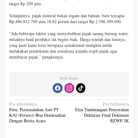
target Rp 209 juta.
Selanjutnya, pajak mineral bukan logam dan batuan, baru tercapai
Rp 486.812.799 atau 18,82 persen dari target Rp 2.586.309.690.
“Ada beberapa faktor yang menyebabkan pajak sarang burung walet,
misalnya hasil produksi tak begitu baik. Harga rendah dan lainnya,
yang pasti kami terus berupaya semaksimal mungkin untuk
melakukan pendekatan dan sosialisasi kepada wajib pajak agar
membayar pajak,” pungkasnya.
Ikuti Kami
N
Pos sebelumnya
Pos berikutnya
Elen, Permasalahan Aset PT
Elen Tandatangani Penyerahan
a
KAI (Persero) Bisa Diselesaikan
Deklarasi Final Dokumen
v
Dengan Berita Acara
RZWP-3K
i