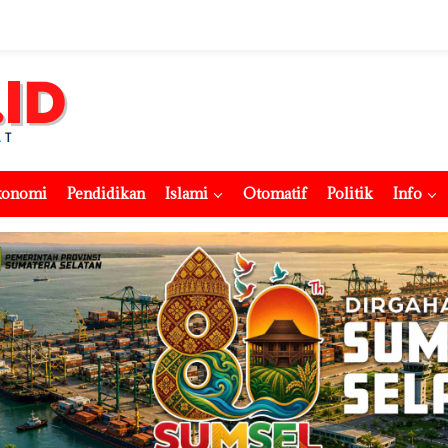
konomi
Pendidikan
Islami
Otomatif
Politik
Info