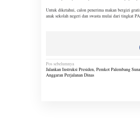
Untuk diketahui, calon penerima makan bergizi grat
anak sekolah negeri dan swasta mulai dari tingkat 
N
Pos sebelumnya
Jalankan Instruksi Presiden, Pemkot Palembang Suna
a
Anggaran Perjalanan Dinas
v
i
g
a
s
i
p