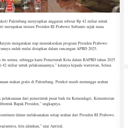
kot) Palembang menyiapkan anggaran sebesar Rp 42 miliar untuk
iri merupakan inisiasi Presiden RI Prabowo Subianto sejak masa
 Hasyim mengatakan siap mensukseskan program Presiden Prabowo
rannya sudah mulai disiapkan dalam rancangan APBD 2025.
n itu semua, sehingga kami Pemerintah Kota dalam RAPBD tahun 2025
p 42 miliar untuk pelaksanaannya,” katanya kepada wartawan, Selasa
ksanaan makan gratis di Palembang. Pemkot masih menunggu arahan
 pelaksanaan dari pemerintah pusat baik itu Kemendagri, Kementerian
dibentuk Bapak Presiden,” ungkapnya.
mitmen dalam melaksanakan setiap arahan dari Presiden RI Prabowo.
ogramnya, kita jalankan,” ujar Aprizal.