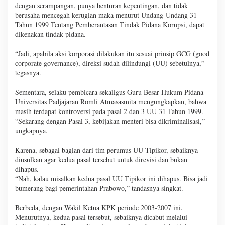
dengan serampangan, punya benturan kepentingan, dan tidak
berusaha mencegah kerugian maka menurut Undang-Undang 31
Tahun 1999 Tentang Pemberantasan Tindak Pidana Korupsi, dapat
dikenakan tindak pidana.
“Jadi, apabila aksi korporasi dilakukan itu sesuai prinsip GCG (good
corporate governance), direksi sudah dilindungi (UU) sebetulnya,”
tegasnya.
Sementara, selaku pembicara sekaligus Guru Besar Hukum Pidana
Universitas Padjajaran Romli Atmasasmita mengungkapkan, bahwa
masih terdapat kontroversi pada pasal 2 dan 3 UU 31 Tahun 1999.
“Sekarang dengan Pasal 3, kebijakan menteri bisa dikriminalisasi,”
ungkapnya.
Karena, sebagai bagian dari tim perumus UU Tipikor, sebaiknya
diusulkan agar kedua pasal tersebut untuk direvisi dan bukan
dihapus.
“Nah, kalau misalkan kedua pasal UU Tipikor ini dihapus. Bisa jadi
bumerang bagi pemerintahan Prabowo,” tandasnya singkat.
Berbeda, dengan Wakil Ketua KPK periode 2003-2007 ini.
Menurutnya, kedua pasal tersebut, sebaiknya dicabut melalui