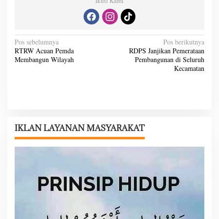
Ikuti Kami
N
Pos sebelumnya
Pos berikutnya
RTRW Acuan Pemda
RDPS Janjikan Pemerataan
a
Membangun Wilayah
Pembangunan di Seluruh
v
Kecamatan
i
g
a
s
IKLAN LAYANAN MASYARAKAT
i
p
o
s