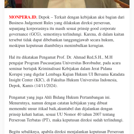
MONPERA.ID
, Depok – Terkait dengan kebijakan aksi bagian dari
Business Judgement Rules yang dilakukan direksi perseroan,
sepanjang korporasinya itu masih sesuai prinsip good corporate
governance (GCG), semestinya terlindungi. Karena, di dalam kaitan
tersebut tidak dapat dibebankan tanggungjawab secara hukum,
meskipun keputusan diambilnya menimbulkan kerugian.
Hal itu dikatakan Pengamat Prof. Dr. Ahmad Red,S.H., M.H
pengajar Program Pascasarjana Universitas Borobudur, pada acara
seminar bertajuk Kriminalisasi Kebijakan dalam Jerat Pidana
Korupsi yang digelar Lembaga Kajian Hukum UI Bersama Katadata
Insight Center (KIC), di Fakultas Hukum Universitas Indonesia,
Depok, Kamis (14/11/2024).
Pengamat yang juga Ahli Bidang Hukum Pertambangan ini.
Menurutnya, namun dengan catatan kebijakan yang dibuat
memenuhi unsur itikad baik,akuntabel dan dijalankan dengan
prinsip kehati hatian, sesuai UU Nomor 40 tahun 2007 tentang
Perseroan Terbatas (PT), maka keputusan direksi sudah terlindungi.
Begitu sebaliknya, apabila direksi menjalankan keputusan Perseroan