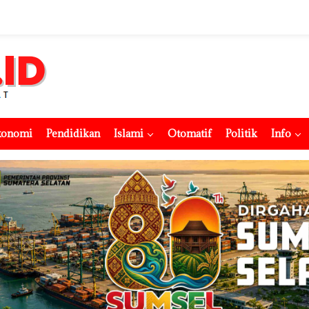
konomi
Pendidikan
Islami
Otomatif
Politik
Info