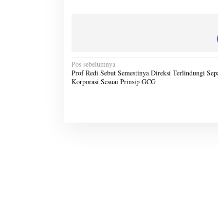
N
Pos sebelumnya
Prof Redi Sebut Semestinya Direksi Terlindungi Sep
a
Korporasi Sesuai Prinsip GCG
v
i
g
a
s
i
p
o
s