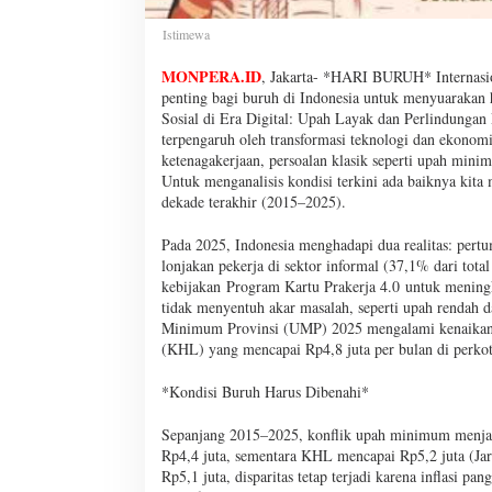
Istimewa
MONPERA.ID
, Jakarta- *HARI BURUH* Internasio
penting bagi buruh di Indonesia untuk menyuarakan
Sosial di Era Digital: Upah Layak dan Perlindungan
terpengaruh oleh transformasi teknologi dan ekono
ketenagakerjaan, persoalan klasik seperti upah mini
Untuk menganalisis kondisi terkini ada baiknya kita
dekade terakhir (2015–2025).
Pada 2025, Indonesia menghadapi dua realitas: pert
lonjakan pekerja di sektor informal (37,1% dari tot
kebijakan Program Kartu Prakerja 4.0 untuk meningk
tidak menyentuh akar masalah, seperti upah rendah d
Minimum Provinsi (UMP) 2025 mengalami kenaikan ra
(KHL) yang mencapai Rp4,8 juta per bulan di perko
*Kondisi Buruh Harus Dibenahi*
Sepanjang 2015–2025, konflik upah minimum menjad
Rp4,4 juta, sementara KHL mencapai Rp5,2 juta (J
Rp5,1 juta, disparitas tetap terjadi karena inflasi 