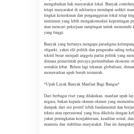
mengabaikan hak masyarakat lokal. Banyak contohnya
tetapi masyarakat di sekitarnya mendapat sedikit ma
tingkat kemiskinan dan pengangguran lokal tetap tin
minimum yang lebih mengakomodasi kepentingan pen
atau mencari pekerjaan sampingan untuk memenuhi 
yang tinggi.
Banyak yang bertanya mengapa paradigma ketimpanga
oligarki, yakni elit politik dan pengusaha saling te
tekstil besar menjadi anggota partai politik yang 
dimana pemerintah percaya pertumbuhan ekonomi oto
semakin lebar. Belum lagi tekanan globalisasi, dima
menawarkan upah buruh termurah.
*Upah Layak Banyak Manfaat Bagi Bangsa*
Dari berbagai riset yang dilakukan, manfaat upah l
negara, bukan kepada oknum-oknum yang mementingk
dampak dari sisi positif lebih fundamental dan berj
teknis atau operasional yang bisa dikelola dengan ke
yakni peningkatan kesejahteraan, keadilan sosial, 
manusia dan stabilitas masyarakat. Dan ini dampakn