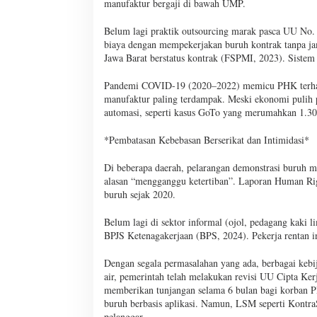
manufaktur bergaji di bawah UMP.
Belum lagi praktik outsourcing marak pasca UU No
biaya dengan mempekerjakan buruh kontrak tanpa jam
Jawa Barat berstatus kontrak (FSPMI, 2023). Sistem
Pandemi COVID-19 (2020–2022) memicu PHK terhadap
manufaktur paling terdampak. Meski ekonomi pulih p
automasi, seperti kasus GoTo yang merumahkan 1.3
*Pembatasan Kebebasan Berserikat dan Intimidasi*
Di beberapa daerah, pelarangan demonstrasi buruh ma
alasan “mengganggu ketertiban”. Laporan Human Righ
buruh sejak 2020.
Belum lagi di sektor informal (ojol, pedagang kaki 
BPJS Ketenagakerjaan (BPS, 2024). Pekerja rentan in
Dengan segala permasalahan yang ada, berbagai kebi
air, pemerintah telah melakukan revisi UU Cipta Ke
memberikan tunjangan selama 6 bulan bagi korban 
buruh berbasis aplikasi. Namun, LSM seperti KontraS
pelanggar.