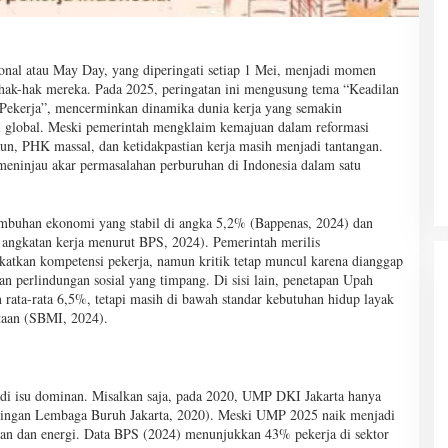
nal atau May Day, yang diperingati setiap 1 Mei, menjadi momen
 hak-hak mereka. Pada 2025, peringatan ini mengusung tema “Keadilan
 Pekerja”, mencerminkan dinamika dunia kerja yang semakin
mi global. Meski pemerintah mengklaim kemajuan dalam reformasi
mun, PHK massal, dan ketidakpastian kerja masih menjadi tantangan.
 meninjau akar permasalahan perburuhan di Indonesia dalam satu
umbuhan ekonomi yang stabil di angka 5,2% (Bappenas, 2024) dan
al angkatan kerja menurut BPS, 2024). Pemerintah merilis
atkan kompetensi pekerja, namun kritik tetap muncul karena dianggap
an perlindungan sosial yang timpang. Di sisi lain, penetapan Upah
ta-rata 6,5%, tetapi masih di bawah standar kebutuhan hidup layak
taan (SBMI, 2024).
i isu dominan. Misalkan saja, pada 2020, UMP DKI Jakarta hanya
aringan Lembaga Buruh Jakarta, 2020). Meski UMP 2025 naik menjadi
pangan dan energi. Data BPS (2024) menunjukkan 43% pekerja di sektor