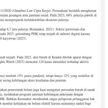
. 11/2020 (Omnibus Law Cipta Kerja). Perusahaan berdalih menghemat
inan pesangon atau jaminan sosial. Pada 2023, 68% pekerja pabrik di
 ini memperparah ketidakstabilan ekonomi pekerja.
 6,7 juta pekerja (Kemnaker, 2021). Sektor pariwisata dan
ada 2023, gelombang PHK tetap terjadi di industri digital karena
00 karyawan (2023).
sih terjadi. Pada 2022, aksi buruh di Kendal ditolak aparat dengan
ts Watch (2023) mencatat 124 kasus intimidasi terhadap aktivis
lima) tumbuh 15% pasca pandemi, tetapi hanya 12% yang terdaftar di
i sering kehilangan akses kesehatan dan pensiun.
jakan pemerintah belum juga kuat mengatasi persoalan buruh di tanah
rja, melakukan program jaminan kehilangan pekerjaan dengan
PHK. Bahkan Kemnaker membentuk satgas pelaporan pelanggaran hak
 menilai kebijakan ini belum efektif karena minimnya sanksi bagi