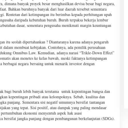
, dimana banyak proyek besar menghasilkan devisa besar bagi negara,
nfaat. Bahkan buruhnya banyak dari luar daerah tersebut sementara
ggi. Rentetan dari ketimpangan itu berimbas kepada perhitungan upah
gusaha daripada kebutuhan buruh. Buruh terpaksa bekerja lembur
kebutuhan dasar, sementara pengusaha menikmati margin keuntungan
n itu seolah dipertahankan ? Diantaranya karena adanya pengaruh
rkait dalam membuat kebijakan. Contohnya, ada pemilik perusahaan
mendukung Omnibus Law. Kemudian, adanya narasi “Trikle-Down Effect”
matis akan menetes ke kelas bawah, meski faktanya ketimpangan
na berbagai negara bersaing untuk menarik investor dengan
ayak bagi buruh lebih banyak terutama untuk kepentingan bangsa dan
an kepentingan pribadi atau kelompoknya. Sebab, kualitas dan
angka panjang. Sementara sisi negatif umumnya bersifat tantangan
bijakan yang tepat. Sisi positif, atau dampak yang paling mendasar
dan pertumbuhan ekonomi menyentuh aspek hak asasi
ya bersifat jangka panjang dengan pembangunan berkelanjutan (SDGs).