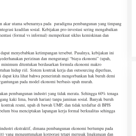
engan akar utama sebenarnya pada paradigma pembangunan yang timpang
grasi keadilan sosial. Kebijakan pro-investasi sering mengabaikan
mentasi (formal vs informal) memperkuat siklus kemiskinan dan
 dapat menyebabkan ketimpangan tersebut. Pasalnya, kebijakan ini
nyederhanakan perizinan dan mengurangi “biaya ekonomi” (upah,
ah minimum ditentukan berdasarkan formula ekonomi makro
han hidup riil. Sistem kontrak kerja dan outsourcing diperluas,
ini dapat kita lihat bahwa pemerintah mengorbankan hak buruh demi
ergantungan pada model ekonomi berbasis upah murah.
nakan pembangunan industri yang tidak merata. Sehingga 60% tenaga
agang kaki lima, buruh harian) tanpa jaminan sosial. Banyak buruh
 kontrak resmi, upah di bawah UMP, dan tidak terdaftar di BPJS
 belum bisa menciptakan lapangan kerja formal berkualitas sehingga
industri ekstraktif, dimana pembangunan ekonomi bertumpu pada
awit) yang menguntungkan korporasi tetapi merusak lingkungan dan