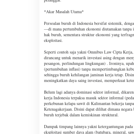
*Akar Masalah Utama*
Persoalan buruh di Indonesia bersifat sistemik, d
—di mana pertumbuhan ekonomi diutamakan tanpa inte
hak buruh, sementara struktur ekonomi yang terfrag
eksploitasi.
Seperti contoh saja yakni Omnibus Law Cipta Kerja,
dirancang untuk menarik investasi asing dengan me
pesangon, perlindungan lingkungan) . Ironinya, up
(pertumbuhan inflasi) tanpa mempertimbangkan kebutu
sehingga buruh kehilangan jaminan kerja tetap. Dis
meningkatkan daya saing investasi, memperkuat ket
Belum lagi adanya dominasi sektor informal, dikare
kerja Indonesia terpaksa masuk sektor informal (ped
perkebunan kelapa sawit di Kalimantan bekerja tanpa
Ketenagakerjaan. Disini dapat dilihat dimana negara
buruh terjebak dalam kemiskinan struktural.
Dampak timpang lainnya yakni ketergantungan pada 
eksploitasi sumber daya alam (batubara, mineral, s