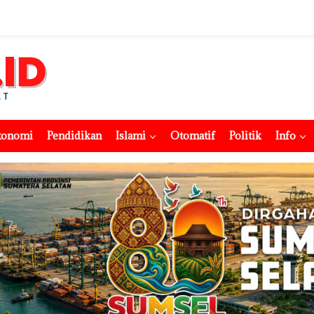
konomi
Pendidikan
Islami
Otomatif
Politik
Info