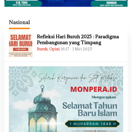
Nasional
Refleksi Hari Buruh 2025 : Paradigma
Pembangunan yang Timpang
Buruh
,
Opini
16:17 - 1 Mei 2025
O
L
E
H
A
D
M
I
N