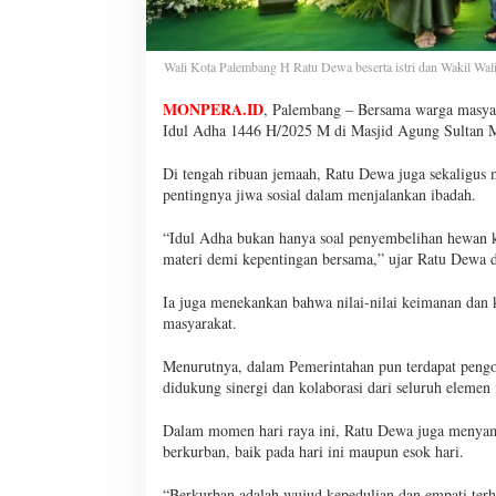
Wali Kota Palembang H Ratu Dewa beserta istri dan Wakil Wali
MONPERA.ID
, Palembang – Bersama warga masyar
Idul Adha 1446 H/2025 M di Masjid Agung Sultan 
Di tengah ribuan jemaah, Ratu Dewa juga sekaligu
pentingnya jiwa sosial dalam menjalankan ibadah.
“Idul Adha bukan hanya soal penyembelihan hewan ku
materi demi kepentingan bersama,” ujar Ratu Dewa 
Ia juga menekankan bahwa nilai-nilai keimanan dan
masyarakat.
Menurutnya, dalam Pemerintahan pun terdapat pengorb
didukung sinergi dan kolaborasi dari seluruh elemen
Dalam momen hari raya ini, Ratu Dewa juga menyampa
berkurban, baik pada hari ini maupun esok hari.
“Berkurban adalah wujud kepedulian dan empati terh