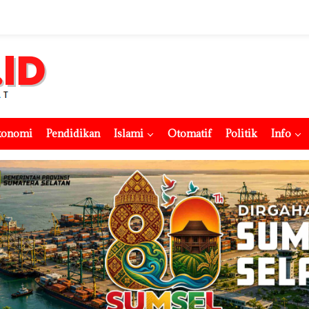
konomi
Pendidikan
Islami
Otomatif
Politik
Info