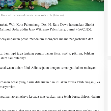
 Kota foto bersama dirumah dinas Wali Kota (foto:ma)
akat, Wali Kota Palembang, Drs. H. Ratu Dewa laksanakan Sholat
Mahmud Badaruddin Jayo Wikramo Palembang, Jumat (6/6/2025).
s menyampaikan pesan mendalam mengenai makna pengorbanan dan
rban, tapi juga tentang pengorbanan jiwa, waktu, pikiran, bahkan
dalam sambutannya.
 ketakwaan dalam Idul Adha sejalan dengan semangat dalam melayani
anan besar yang harus dilakukan dan itu akan terasa lebih ringan jika
 masyarakat.
ikan apresiasinya kepada masyarakat yang telah berpartisipasi dalam
adap sesama, dan saya sangat mengapresiasi semangat masyarakat yang