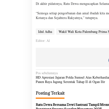
Di akhir pidatonya, Ratu Dewa mengucapkan Selama
“Semoga setiap pengorbanan dan amal ibadah kita
Kotanya dan Sejahtera Rakyatnya,” tutupnya.
Idul Adha
Wakil Wali Kota Palembang Prima 
Editor: Al
N
Pos sebelumnya
HD Apresiasi Jajaran Polda Sumsel Atas Keberhasila
a
Panen Raya Jagung Serentak Tahap II di Ogan Ilir
v
i
Posting Terkait
g
Ratu Dewa Bersama Dewi Sastrani Tampil Memu
a
Panggung Swarna Songket Nusantara 2025